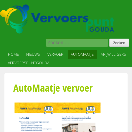
Skip
to
content
Vervoer
Zoeken
op
naar:
maat
HOME
NIEUWS
VERVOER
AUTOMAATJE
VRIJWILLIGERS
in,
VERVOERSPUNTGOUDA
voor
en
met
AutoMaatje vervoer
de
wijk