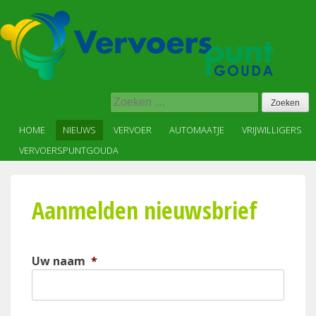
Skip
to
content
Vervoer
Zoeken
op
naar:
maat
HOME
NIEUWS
VERVOER
AUTOMAATJE
VRIJWILLIGERS
in,
VERVOERSPUNTGOUDA
voor
en
met
Aanmelden nieuwsbrief
de
wijk
Uw naam
*