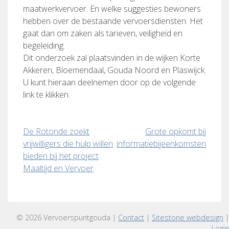
maatwerkvervoer. En welke suggesties bewoners
hebben over de bestaande vervoersdiensten. Het
gaat dan om zaken als tarieven, veiligheid en
begeleiding.
Dit onderzoek zal plaatsvinden in de wijken Korte
Akkeren, Bloemendaal, Gouda Noord en Plaswijck.
U kunt hieraan deelnemen door op de volgende
link te klikken.
Bericht
De Rotonde zoekt
Grote opkomt bij
vrijwilligers die hulp willen
informatiebijeenkomsten
navigatie
bieden bij het project
Maaltijd en Vervoer
© 2026 Vervoerspuntgouda |
Contact
|
Sitestone webdesign
|
Login