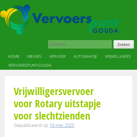
Skip
to
content
Vervoer
Zoeken
op
naar:
maat
HOME
NIEUWS
VERVOER
AUTOMAATJE
VRIJWILLIGERS
in,
VERVOERSPUNTGOUDA
voor
en
met
Vrijwilligersvervoer
de
wijk
voor Rotary uitstapje
voor slechtzienden
Gepubliceerd op
16 mei 2025