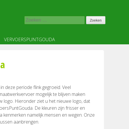
Zoeken
naar:
VERVOERSPUNTGOUDA
da
in deze periode flink gegroeid. Veel
maatwerkvervoer mogelijk te blijven maken
logo. Hieronder ziet u het nieuwe logo, dat
voersPuntGouda. De kleuren zijn frisser en
a kenmerken namelijk mensen en wegen. Onze
 bussen aanbrengen.