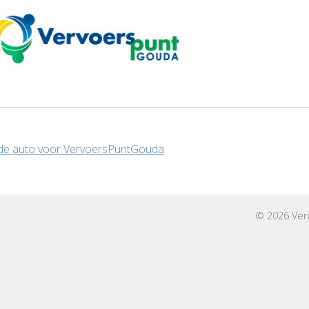
icht
de auto voor VervoersPuntGouda
igatie
© 2026 Ver