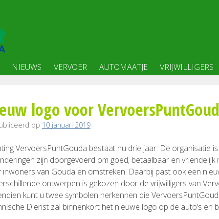
NIEUWS
VERVOER
AUTOMAATJE
VRIJWILLIGERS
euw logo voor VervoersPuntGou
ubliceerd op
10 januari 2019
hting VervoersPuntGouda bestaat nu drie jaar. De organisatie is 
nderingen zijn doorgevoerd om goed, betaalbaar en vriendelijk 
 inwoners van Gouda en omstreken. Daarbij past ook een nieuw 
verschillende ontwerpen is gekozen door de vrijwilligers van Ver
endien kunt u twee symbolen herkennen die VervoersPuntGoud
nische Dienst zal binnenkort het nieuwe logo op de auto’s en