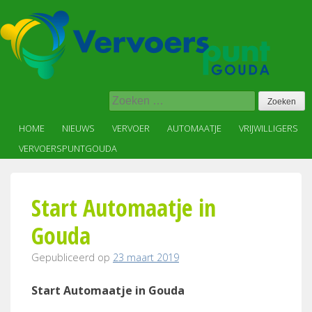
Skip
to
content
Vervoer
Zoeken
op
naar:
maat
HOME
NIEUWS
VERVOER
AUTOMAATJE
VRIJWILLIGERS
in,
VERVOERSPUNTGOUDA
voor
en
met
Start Automaatje in
de
wijk
Gouda
Gepubliceerd op
23 maart 2019
Start Automaatje in Gouda