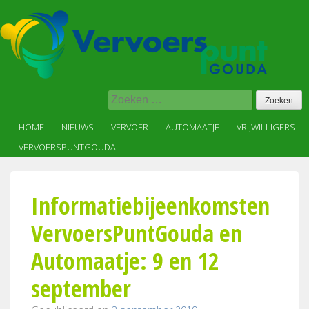
Skip
to
content
Vervoer
Zoeken
op
naar:
maat
HOME
NIEUWS
VERVOER
AUTOMAATJE
VRIJWILLIGERS
in,
VERVOERSPUNTGOUDA
voor
en
met
Informatiebijeenkomsten
de
wijk
VervoersPuntGouda en
Automaatje: 9 en 12
september