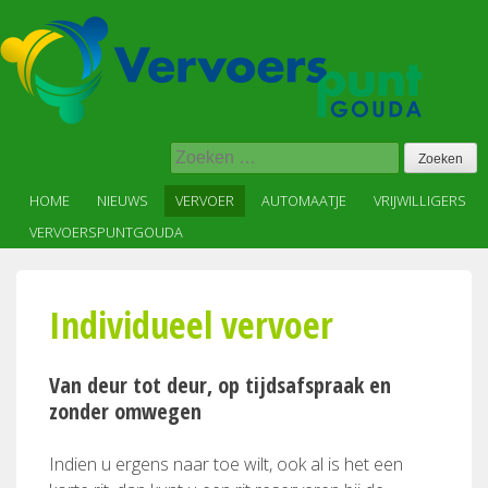
Skip
to
content
Vervoer
Zoeken
op
naar:
maat
HOME
NIEUWS
VERVOER
AUTOMAATJE
VRIJWILLIGERS
in,
VERVOERSPUNTGOUDA
voor
en
met
Individueel vervoer
de
wijk
Van deur tot deur, op tijdsafspraak en
zonder omwegen
Indien u ergens naar toe wilt, ook al is het een