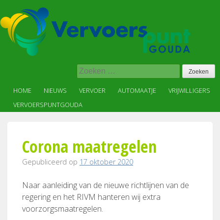
Skip
to
content
Vervoer
Zoeken
op
naar:
maat
HOME
NIEUWS
VERVOER
AUTOMAATJE
VRIJWILLIGERS
in,
VERVOERSPUNTGOUDA
voor
en
met
Corona maatregelen
de
wijk
Gepubliceerd op
17 oktober 2020
Naar aanleiding van de nieuwe richtlijnen van de
regering en het RIVM hanteren wij extra
voorzorgsmaatregelen.