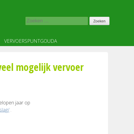
Zoeken
naar:
VERVOERSPUNTGOUDA
 veel mogelijk vervoer
gelopen jaar op
slag/
.