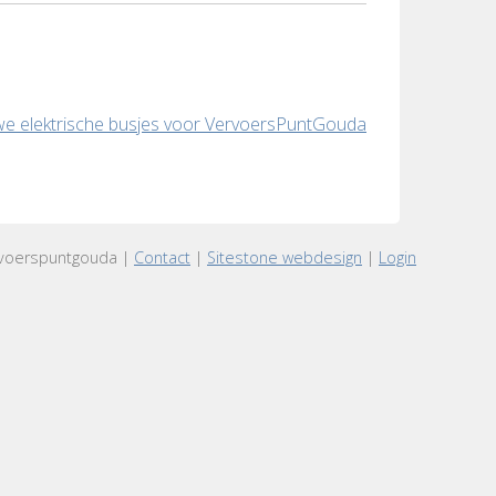
e elektrische busjes voor VervoersPuntGouda
voerspuntgouda |
Contact
|
Sitestone webdesign
|
Login