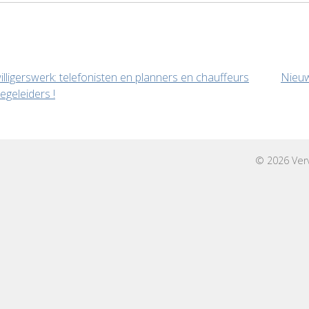
icht
willigerswerk: telefonisten en planners en chauffeurs
Nieuw
egeleiders !
igatie
© 2026 Ver