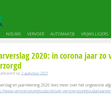
NIEUWS
VERVOER
AUTOMAATJE
VRIJWILLIGERS
arverslag 2020: in corona jaar zo
rzorgd
ubliceerd op
2 augustus 2021
verslag en jaarrekening 2020: lees meer over het ongewone af
s://www.vervoerspuntgouda.nl/over-vervoerspuntgouda/jaarver